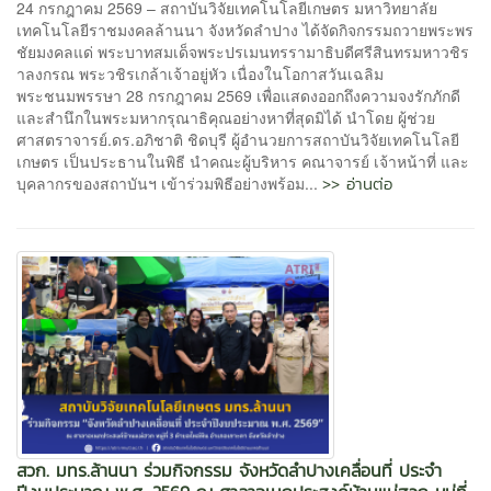
24 กรกฎาคม 2569 – สถาบันวิจัยเทคโนโลยีเกษตร มหาวิทยาลัย
เทคโนโลยีราชมงคลล้านนา จังหวัดลำปาง ได้จัดกิจกรรมถวายพระพร
ชัยมงคลแด่ พระบาทสมเด็จพระปรเมนทรรามาธิบดีศรีสินทรมหาวชิร
าลงกรณ พระวชิรเกล้าเจ้าอยู่หัว เนื่องในโอกาสวันเฉลิม
พระชนมพรรษา 28 กรกฎาคม 2569 เพื่อแสดงออกถึงความจงรักภักดี
และสำนึกในพระมหากรุณาธิคุณอย่างหาที่สุดมิได้ นำโดย ผู้ช่วย
ศาสตราจารย์.ดร.อภิชาติ ชิดบุรี ผู้อำนวยการสถาบันวิจัยเทคโนโลยี
เกษตร เป็นประธานในพิธี นำคณะผู้บริหาร คณาจารย์ เจ้าหน้าที่ และ
>> อ่านต่อ
บุคลากรของสถาบันฯ เข้าร่วมพิธีอย่างพร้อม...
สวก. มทร.ล้านนา ร่วมกิจกรรม จังหวัดลำปางเคลื่อนที่ ประจำ