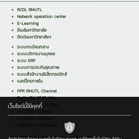
RCDL RMUTL
Network operation center
E-Learning
อีเมล์มหาวิทยาลัย
ติดต่อมหาวิทยาลัยฯ
ระบบทะเบียนกลาง
ระบบบริหารงานบุคคล
ระบบ ERP
ระบบการประกันคุณภาพ
ระบบสำนักงานอิเล็กทรอนิกส์
เบอร์โทรภายใน
PPR RMUTL Channel
Radio FM 97.25 MHz
Radio FM 107.05 MHz
เว็บไซต์นี้ใช้คุกกี้
ดาวน์โหลด E-book
ดาวน์โหลด ซอฟต์แวร์
Reference Databases
สถาบันวิจัยเทคโนโลยีเกษตร : 202 หมู่ 17 ต.พิชัย อ.เมือง จ.ลำปาง