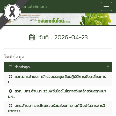
สถาบันวิจัยเทคโนโลยีเกษตร
Toggl
Navig
วันที่ : 2026-04-23
ไม่มีข้อมูล
ข่าวล่าสุด
สวก.มทรล้านนา เข้าร่วมประชุมเชิงปฏิบัติการขับเคลื่อนการ
ป...
สวก. มทร.ล้านนา ร่วมพิธีเนื่องในโอกาสวันคล้ายวันสถาปนา
มห...
มทร.ล้านนา ขอเชิญชวนร่วมส่งบทความตีพิมพ์ในวารสารวิ
ชาการร...