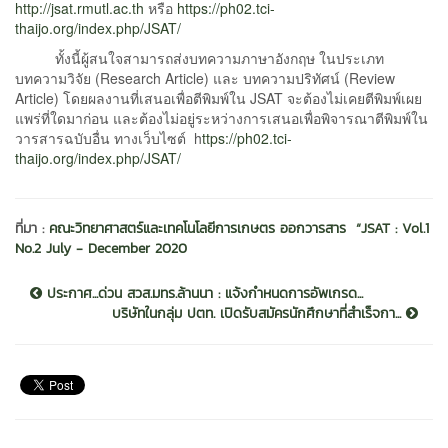
http://jsat.rmutl.ac.th
หรือ
https://ph02.tci-
thaijo.org/index.php/JSAT/
ทั้งนี้ผู้สนใจสามารถส่งบทความภาษาอังกฤษ ในประเภท
บทความวิจัย (Research Article) และ บทความปริทัศน์ (Review
Article) โดยผลงานที่เสนอเพื่อตีพิมพ์ใน JSAT จะต้องไม่เคยตีพิมพ์เผย
แพร่ที่ใดมาก่อน และต้องไม่อยู่ระหว่างการเสนอเพื่อพิจารณาตีพิมพ์ใน
วารสารฉบับอื่น ทางเว็บไซต์ h
ttps://ph02.tci-
thaijo.org/index.php/JSAT/
ที่มา :
คณะวิทยาศาสตร์และเทคโนโลยีการเกษตร ออกวารสาร “JSAT : Vol.1
No.2 July - December 2020
ประกาศ...ด่วน สวส.มทร.ล้านนา : แจ้งกำหนดการอัพเกรด...
บริษัทในกลุ่ม ปตท. เปิดรับสมัครนักศึกษาที่สำเร็จกา...