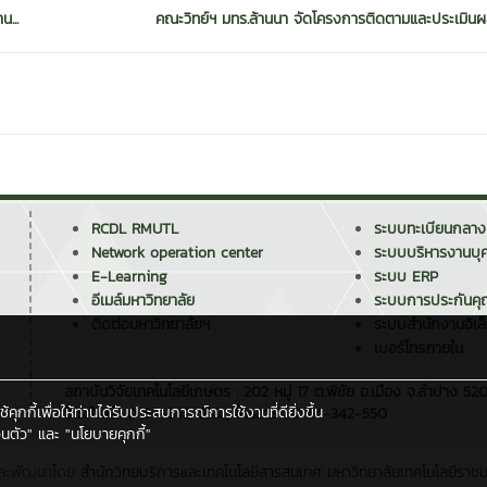
...
คณะวิทย์ฯ มทร.ล้านนา จัดโครงการติดตามและประเมินผ
RCDL RMUTL
ระบบทะเบียนกลาง
Network operation center
ระบบบริหารงานบุ
E-Learning
ระบบ ERP
อีเมล์มหาวิทยาลัย
ระบบการประกันค
ติดต่อมหาวิทยาลัยฯ
ระบบสำนักงานอิเล
เบอร์โทรภายใน
สถาบันวิจัยเทคโนโลยีเกษตร : 202 หมู่ 17 ต.พิชัย อ.เมือง จ.ลำปาง 5
กกี้เพื่อให้ท่านได้รับประสบการณ์การใช้งานที่ดียิ่งขึ้น
โทรศัพท์ : 0 54-342-553 , โทรสาร : 0 54-342-550
นตัว"
และ
"นโยบายคุกกี้"
ละพัฒนาโดย
สำนักวิทยบริการและเทคโนโลยีสารสนเทศ
มหาวิทยาลัยเทคโนโลยีราช