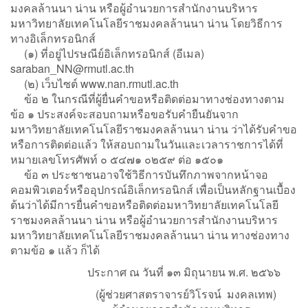
มงคลล้านนา น่าน หรือผู้อำนวยการสำนักงานบริหาร
มหาวิทยาลัยเทคโนโลยีราชมงคลล้านนา น่าน โดยวิธีการ
ทางอิเล็กทรอนิกส์
(๑) ที่อยู่ไปรษณีย์อิเล็กทรอนิกส์ (อีเมล)
saraban_NN@rmutl.ac.th
(๒) เว็บไซต์ www.nan.rmutl.ac.th
ข้อ ๒ ในกรณีที่ผู้ยื่นคำขอหรือติดต่อมาทางช่องทางตาม
ข้อ ๑ ประสงค์จะสอบถามหรือขอรับคำยืนยันจาก
มหาวิทยาลัยเทคโนโลยีราชมงคลล้านนา น่าน ว่าได้รับคำขอ
หรือการติดต่อแล้ว ให้สอบถามในวันและเวลาราชการได้ที่
หมายเลขโทรศัพท์ ๐ ๕๔๗๑ ๐๒๕๙ ต่อ ๑๕๐๑
ข้อ ๓ ประชาชนอาจใช้วิธีการบันทึกภาพจากหน้าจอ
คอมพิวเตอร์หรืออุปกรณ์อิเล็กทรอนิกส์ เพื่อเป็นหลักฐานเบื้อง
ต้นว่าได้มีการยื่นคำขอหรือติดต่อมหาวิทยาลัยเทคโนโลยี
ราชมงคลล้านนา น่าน หรือผู้อำนวยการสำนักงานบริหาร
มหาวิทยาลัยเทคโนโลยีราชมงคลล้านนา น่าน ทางช่องทาง
ตามข้อ ๑ แล้ว ก็ได้
ประกาศ ณ วันที่ ๑๓ มิถุนายน พ.ศ. ๒๕๖๖
(ผู้ช่วยศาสตราจารย์วิโรจน์ มงคลเทพ)