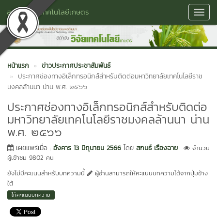
สถาบันวิจัยเทคโนโลยีเกษตร
Toggl
Navig
หน้าแรก
ข่าวประกาศประชาสัมพันธ์
ประกาศช่องทางอิเล็กทรอนิกส์สำหรับติดต่อมหาวิทยาลัยเทคโนโลยีราช
มงคลล้านนา น่าน พ.ศ. ๒๕๖๖
ประกาศช่องทางอิเล็กทรอนิกส์สำหรับติดต่อ
มหาวิทยาลัยเทคโนโลยีราชมงคลล้านนา น่าน
พ.ศ. ๒๕๖๖
เผยแพร่เมื่อ :
อังคาร 13 มิถุนายน 2566
โดย
สกนธ์ เรืองฉาย
จำนวน
ผู้เข้าชม 9802 คน
ยังไม่มีคะแนนสำหรับบทความนี้
ผู้อ่านสามารถให้คะแนนบทความได้จากปุ่มข้าง
ใต้
ให้คะแนนบทความ