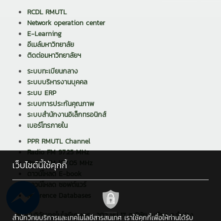
RCDL RMUTL
Network operation center
E-Learning
อีเมล์มหาวิทยาลัย
ติดต่อมหาวิทยาลัยฯ
ระบบทะเบียนกลาง
ระบบบริหารงานบุคคล
ระบบ ERP
ระบบการประกันคุณภาพ
ระบบสำนักงานอิเล็กทรอนิกส์
เบอร์โทรภายใน
PPR RMUTL Channel
Radio FM 97.25 MHz
Radio FM 107.05 MHz
เว็บไซต์นี้ใช้คุกกี้
ดาวน์โหลด E-book
ดาวน์โหลด ซอฟต์แวร์
Reference Databases
สถาบันวิจัยเทคโนโลยีเกษตร : 202 หมู่ 17 ต.พิชัย อ.เมือง จ.ลำปาง
สำนักวิทยบริการและเทคโนโลยีสารสนเทศ เราใช้คุกกี้เพื่อให้ท่านได้รับ