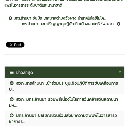
แพร่ในวารสารระดับชาติและนานาชาติ
มทร.ล้านนา จับมือ เทศบาลตำบลวังผาง นำเทคโนโลยีไมโค...
มทร.ล้านนา มอบปริญญาดุษฎีบัณฑิตให้องคมนตรี “พล.อ.ก...
ข่าวล่าสุด
สวก.มทรล้านนา เข้าร่วมประชุมเชิงปฏิบัติการขับเคลื่อนการ
ป...
สวก. มทร.ล้านนา ร่วมพิธีเนื่องในโอกาสวันคล้ายวันสถาปนา
มห...
มทร.ล้านนา ขอเชิญชวนร่วมส่งบทความตีพิมพ์ในวารสารวิ
ชาการร...