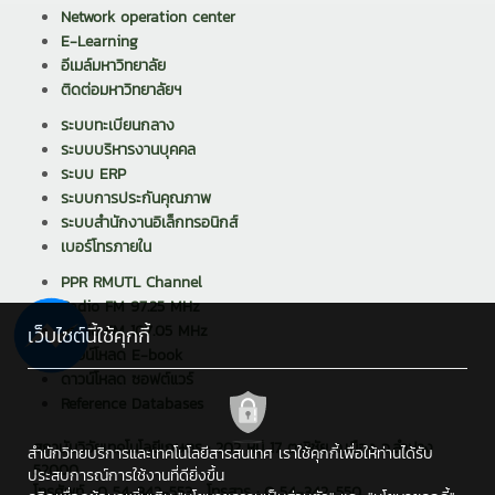
Network operation center
E-Learning
อีเมล์มหาวิทยาลัย
ติดต่อมหาวิทยาลัยฯ
ระบบทะเบียนกลาง
ระบบบริหารงานบุคคล
ระบบ ERP
ระบบการประกันคุณภาพ
ระบบสำนักงานอิเล็กทรอนิกส์
เบอร์โทรภายใน
PPR RMUTL Channel
Radio FM 97.25 MHz
Radio FM 107.05 MHz
เว็บไซต์นี้ใช้คุกกี้
ดาวน์โหลด E-book
ดาวน์โหลด ซอฟต์แวร์
Reference Databases
สถาบันวิจัยเทคโนโลยีเกษตร : 202 หมู่ 17 ต.พิชัย อ.เมือง จ.ลำปาง
สำนักวิทยบริการและเทคโนโลยีสารสนเทศ เราใช้คุกกี้เพื่อให้ท่านได้รับ
52000
ประสบการณ์การใช้งานที่ดียิ่งขึ้น
โทรศัพท์ : 0 54-342-553 , โทรสาร : 0 54-342-550