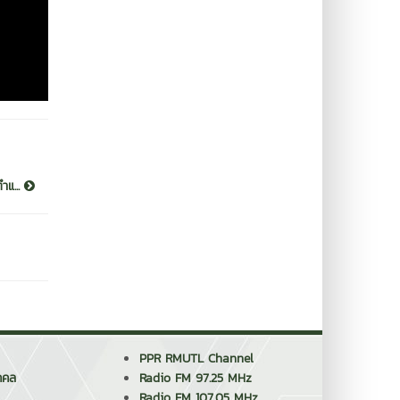
ำแ...
PPR RMUTL Channel
คคล
Radio FM 97.25 MHz
Radio FM 107.05 MHz