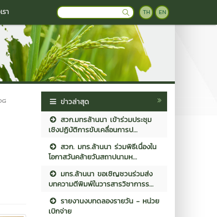
อเรา
TH
EN
๕๖๘
ข่าวล่าสุด
สวก.มทรล้านนา เข้าร่วมประชุม
เชิงปฏิบัติการขับเคลื่อนการป...
สวก. มทร.ล้านนา ร่วมพิธีเนื่องใน
โอกาสวันคล้ายวันสถาปนามห...
มทร.ล้านนา ขอเชิญชวนร่วมส่ง
บทความตีพิมพ์ในวารสารวิชาการร...
รายงานงบทดลองรายวัน - หน่วย
เบิกจ่าย