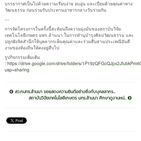
บรรยากาศเป็นไปด้วยความเรียบง่าย อบอุ่น และเปี่ยมด้วยคุณค่าทาง
วัฒนธรรม ก่อนร่วมรับประทานอาหารกลางวันร่วมกัน
---
การจัดโครงการในครั้งนี้สะท้อนถึงความมุ่งมั่นของสถาบันวิจัย
เทคโนโลยีเกษตร มทร.ล้านนา ในการทำนุบำรุงศิลปวัฒนธรรม และ
ปลูกฝังจิตสำนึกให้บุคลากรเห็นคุณค่าและร่วมสืบสานประเพณีอันดี
งามของท้องถิ่นให้คงอยู่สืบไป
รูปกิจกรรมเพิ่มเติม
:
https://drive.google.com/drive/folders/1P19zQFGcQJpx2JfubkP
usp=sharing
สว.กมทร.ล้านนา ขอแสดงความยินดีอย่างยิ่งกับบุคลลากร...
สถาบันวิจัยเทคโนโลยีเกษตร มทร.ล้านนา ศึกษาดูงานหน่...