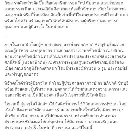
กิจกรรมดังกล่าวจัดขึ้นเพื่อส่งเสริมการอนุรักษ์ สืบสาน และถ่ายทอด
ขนบธรรมเนียมประเพณีอันดีงามของท้องถิ่นล้านนา เนื่องในเทศกาล
สงกรานต์ หรือปี๋ใหม่เมือง อันเป็นวันขึ้นปีใหม่ตามประเพณีไทยล้านนา
พร้อมทั้งเสริมสร้างความสัมพันธ์อันดีระหว่างผู้บริหาร คณาจารย์
บุคลากร และผู้มีอาวุโสในหน่วยงาน
---
ภายในงาน นำโดยผู้ช่วยศาสตราจารย์ ดร.อภิชาติ ชิดบุรี พร้อมด้วย
คณะผู้บริหาร และบุคลากร ร่วมบวงสรวงเจ้าพ่อช้างเผือก ณ บริเวณ
ลานเจ้าพ่อช้างเผือก มทร.ล้านนาลำปาง และประกอบพิธีบวงสรวงสิ่ง
ศักดิ์สิทธิ์ (เทวดาฟ้าดิน) ณ ศาลาพระพุทธรูปพระศรีศากยมุนีศรีสอง
เมือง ก่อนเข้าสู่พิธีทางศาสนา โดยมีพระสงฆ์จำนวน 5 รูป ประกอบพิธี
และทำบุญตักบาตร
พิธีรดน้ำดำหัวผู้มีอาวุโส นำโดยผู้ช่วยศาสตราจารย์ ดร.อภิชาติ ชิดบุรี
พร้อมด้วยคณะผู้บริหาร และบุคลากรได้ร่วมกันแสดงความเคารพ และ
ขอพรเพื่อความเป็นสิริมงคล เนื่องในโอกาสขึ้นปีใหม่เมือง
โอกาสนี้ ผู้อาวุโสได้กล่าวให้ข้อคิดในการใช้ชีวิตและการทำงาน โดย
เน้นย้ำถึงความสำคัญของการรักษาความเป็นน้ำหนึ่งใจเดียว การมุ่ง
มั่นพัฒนาวิชาการควบคู่ไปกับคุณธรรม พร้อมทั้งกล่าวคำอวยพร
ประทานพรชัยมงคลให้แก่ทุกท่าน ให้มีความสุข ความเจริญ และ
ประสบความสำเร็จในหน้าที่การงานตลอดปีใหม่นี้