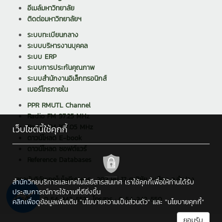
อีเมล์มหาวิทยาลัย
ติดต่อมหาวิทยาลัยฯ
ระบบทะเบียนกลาง
ระบบบริหารงานบุคคล
ระบบ ERP
ระบบการประกันคุณภาพ
ระบบสำนักงานอิเล็กทรอนิกส์
เบอร์โทรภายใน
PPR RMUTL Channel
Radio FM 97.25 MHz
Radio FM 107.05 MHz
เว็บไซต์นี้ใช้คุกกี้
ดาวน์โหลด E-book
ดาวน์โหลด ซอฟต์แวร์
Reference Databases
สถาบันวิจัยเทคโนโลยีเกษตร : 202 หมู่ 17 ต.พิชัย อ.เมือง จ.ลำปาง
สำนักวิทยบริการและเทคโนโลยีสารสนเทศ เราใช้คุกกี้เพื่อให้ท่านได้รับ
52000
ประสบการณ์การใช้งานที่ดียิ่งขึ้น
โทรศัพท์ : 0 54-342-553 , โทรสาร : 0 54-342-550
คลิกเพื่อดูข้อมูลเพิ่มเติม
"นโยบายความเป็นส่วนตัว"
และ
"นโยบายคุกกี้"
ยอมรับ