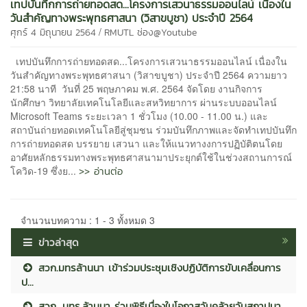
เทปบันทึกการถ่ายทอดสด...โครงการเสวนาธรรมออนไลน์ เนื่องใน
วันสำคัญทางพระพุทธศาสนา (วิสาขบูชา) ประจำปี 2564
/
ศุกร์ 4 มิถุนายน 2564
RMUTL ช่อง@Youtube
เทปบันทึกการถ่ายทอดสด...โครงการเสวนาธรรมออนไลน์ เนื่องใน
วันสำคัญทางพระพุทธศาสนา (วิสาขบูชา) ประจำปี 2564 ความยาว
21:58 นาที วันที่ 25 พฤษภาคม พ.ศ. 2564 จัดโดย งานกิจการ
นักศึกษา วิทยาลัยเทคโนโลยีและสหวิทยาการ ผ่านระบบออนไลน์
Microsoft Teams ระยะเวลา 1 ชั่วโมง (10.00 - 11.00 น.) และ
สถาบันถ่ายทอดเทคโนโลยีสู่ชุมชน ร่วมบันทึกภาพและจัดทำเทปบันทึก
การถ่ายทอดสด บรรยาย เสวนา และให้แนวทางงการปฏิบัติตนโดย
อาศัยหลักธรรมทางพระพุทธศาสนามาประยุกต์ใช้ในช่วงสถานการณ์
>> อ่านต่อ
โควิด-19 ซึ่งย...
จำนวนบทความ : 1 - 3 ทั้งหมด 3
ข่าวล่าสุด
สวก.มทรล้านนา เข้าร่วมประชุมเชิงปฏิบัติการขับเคลื่อนการ
ป...
สวก. มทร.ล้านนา ร่วมพิธีเนื่องในโอกาสวันคล้ายวันสถาปนา