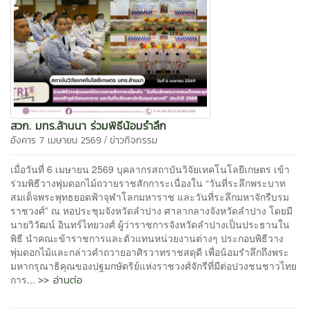
สวก. มทร.ล้านนา ร่วมพิธีน้อมรำลึก
/
อังคาร 7 เมษายน 2569
ข่าวกิจกรรม
เมื่อวันที่ 6 เมษายน 2569 บุคลากรสถาบันวิจัยเทคโนโลยีเกษตร เข้า
ร่วมพิธีวางพุ่มดอกไม้ถวายราชสักการะเนื่องใน “วันที่ระลึกพระบาท
สมเด็จพระพุทธยอดฟ้าจุฬาโลกมหาราช และวันที่ระลึกมหาจักรีบรม
ราชวงศ์” ณ หอประชุมจังหวัดลำปาง ศาลากลางจังหวัดลำปาง โดยมี
นายวิวัฒน์ อินทร์ไทยวงศ์ ผู้ว่าราชการจังหวัดลำปางเป็นประธานใน
พิธี นำคณะข้าราชการและตัวแทนหน่วยงานต่างๆ ประกอบพิธีวาง
พุ่มดอกไม้และกล่าวคำถวายอาศิรวาทราชสดุดี เพื่อน้อมรำลึกถึงพระ
มหากรุณาธิคุณของปฐมกษัตริย์แห่งราชวงศ์จักรีที่มีต่อปวงชนชาวไทย
>> อ่านต่อ
การ...