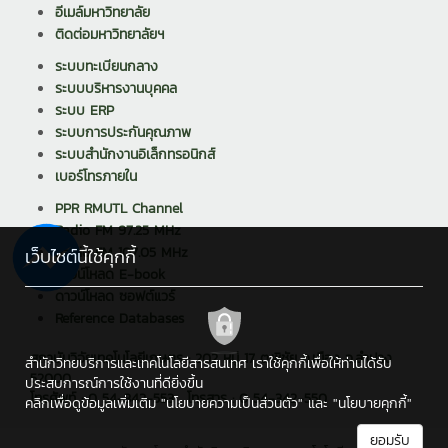
อีเมล์มหาวิทยาลัย
ติดต่อมหาวิทยาลัยฯ
ระบบทะเบียนกลาง
ระบบบริหารงานบุคคล
ระบบ ERP
ระบบการประกันคุณภาพ
ระบบสำนักงานอิเล็กทรอนิกส์
เบอร์โทรภายใน
PPR RMUTL Channel
Radio FM 97.25 MHz
Radio FM 107.05 MHz
เว็บไซต์นี้ใช้คุกกี้
ดาวน์โหลด E-book
ดาวน์โหลด ซอฟต์แวร์
Reference Databases
สถาบันวิจัยเทคโนโลยีเกษตร : 202 หมู่ 17 ต.พิชัย อ.เมือง จ.ลำปาง
สำนักวิทยบริการและเทคโนโลยีสารสนเทศ เราใช้คุกกี้เพื่อให้ท่านได้รับ
52000
ประสบการณ์การใช้งานที่ดียิ่งขึ้น
โทรศัพท์ : 0 54-342-553 , โทรสาร : 0 54-342-550
คลิกเพื่อดูข้อมูลเพิ่มเติม
"นโยบายความเป็นส่วนตัว"
และ
"นโยบายคุกกี้"
ยอมรับ