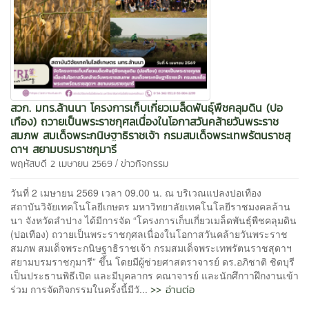
สวก. มทร.ล้านนา โครงการเก็บเกี่ยวเมล็ดพันธุ์พืชคลุมดิน (ปอ
เทือง) ถวายเป็นพระราชกุศลเนื่องในโอกาสวันคล้ายวันพระราช
สมภพ สมเด็จพระกนิษฐาธิราชเจ้า กรมสมเด็จพระเทพรัตนราชสุ
ดาฯ สยามบรมราชกุมารี
/
พฤหัสบดี 2 เมษายน 2569
ข่าวกิจกรรม
วันที่ 2 เมษายน 2569 เวลา 09.00 น. ณ บริเวณแปลงปอเทือง
สถาบันวิจัยเทคโนโลยีเกษตร มหาวิทยาลัยเทคโนโลยีราชมงคลล้าน
นา จังหวัดลำปาง ได้มีการจัด “โครงการเก็บเกี่ยวเมล็ดพันธุ์พืชคลุมดิน
(ปอเทือง) ถวายเป็นพระราชกุศลเนื่องในโอกาสวันคล้ายวันพระราช
สมภพ สมเด็จพระกนิษฐาธิราชเจ้า กรมสมเด็จพระเทพรัตนราชสุดาฯ
สยามบรมราชกุมารี” ขึ้น โดยมีผู้ช่วยศาสตราจารย์ ดร.อภิชาติ ชิดบุรี
เป็นประธานพิธีเปิด และมีบุคลากร คณาจารย์ และนักศึกาาฝึกงานเข้า
>> อ่านต่อ
ร่วม การจัดกิจกรรมในครั้งนี้มีวั...